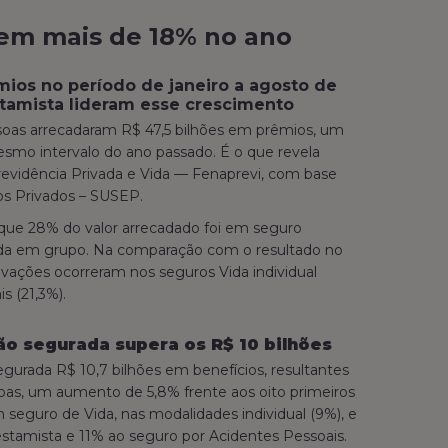
em mais de 18% no ano
mios no período de janeiro a agosto de
stamista lideram esse crescimento
ssoas arrecadaram R$ 47,5 bilhões em prêmios, um
mo intervalo do ano passado. É o que revela
revidência Privada e Vida — Fenaprevi, com base
os Privados – SUSEP.
e que 28% do valor arrecadado foi em seguro
Vida em grupo. Na comparação com o resultado no
evações ocorreram nos seguros Vida individual
s (21,3%).
o segurada supera os R$ 10 bilhões
urada R$ 10,7 bilhões em benefícios, resultantes
as, um aumento de 5,8% frente aos oito primeiros
eguro de Vida, nas modalidades individual (9%), e
estamista e 11% ao seguro por Acidentes Pessoais.