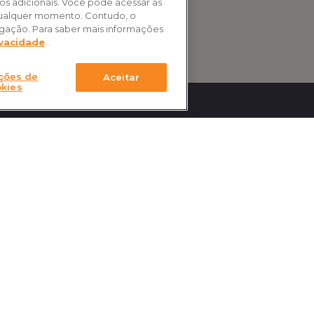
dos adicionais. Você pode acessar as
 qualquer momento. Contudo, o
egação. Para saber mais informações
ivacidade
.
ções de
Aceitar
kies
 a CNseg
FAJ-TR
cações
Soluções Tecnológicas p
Mercado
as institucionais
Pesquisa de seguro
os
Denunciar fraude
dência
Validar certificado
lhos
iadas
catos