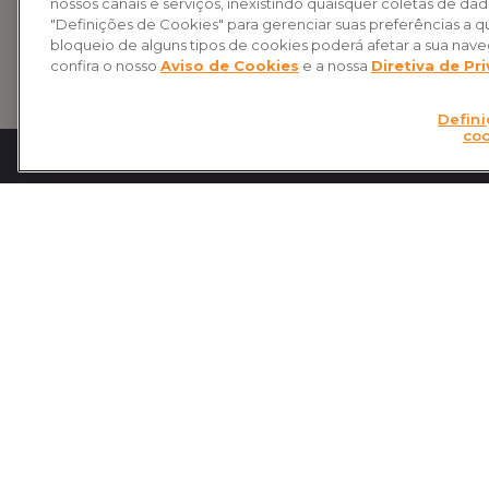
nossos canais e serviços, inexistindo quaisquer coletas de da
"Definições de Cookies" para gerenciar suas preferências a
bloqueio de alguns tipos de cookies poderá afetar a sua nav
confira o nosso
Aviso de Cookies
e a nossa
Diretiva de Pr
Defini
coo
O que é a CNseg?
Sobre
Publi
A Confederação Nacional das Empresas de
Seguros Gerais, Previdência Privada e Vida,
Notíci
Saúde Suplementar e Capitalização (CNseg)
Event
é uma associação civil, com atuação em
Presi
todo o território nacional, que congrega as
Conse
Federações que representam as empresas
integrantes dos segmentos de Seguros,
Assoc
Previdência Privada Complementar Aberta
Sindi
e Vida, Saúde Suplementar e Capitalização.
Endereço