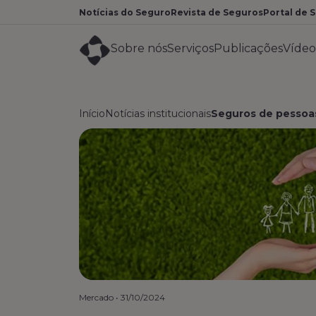
Notícias do Seguro
Revista de Seguros
Portal de 
Sobre nós
Serviços
Publicações
Vídeo
Início
Notícias institucionais
Seguros de pessoa
Mercado
•
31/10/2024