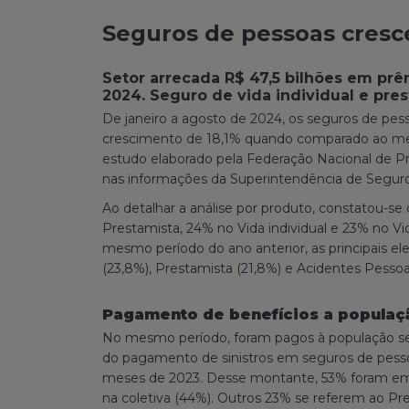
Seguros de pessoas cresc
Setor arrecada R$ 47,5 bilhões em prê
2024. Seguro de vida individual e pre
De janeiro a agosto de 2024, os seguros de pe
crescimento de 18,1% quando comparado ao mes
estudo elaborado pela Federação Nacional de P
nas informações da Superintendência de Segur
Ao detalhar a análise por produto, constatou-s
Prestamista, 24% no Vida individual e 23% no 
mesmo período do ano anterior, as principais el
(23,8%), Prestamista (21,8%) e Acidentes Pessoai
Pagamento de benefícios a populaçã
No mesmo período, foram pagos à população seg
do pagamento de sinistros em seguros de pesso
meses de 2023. Desse montante, 53% foram em s
na coletiva (44%). Outros 23% se referem ao Pr